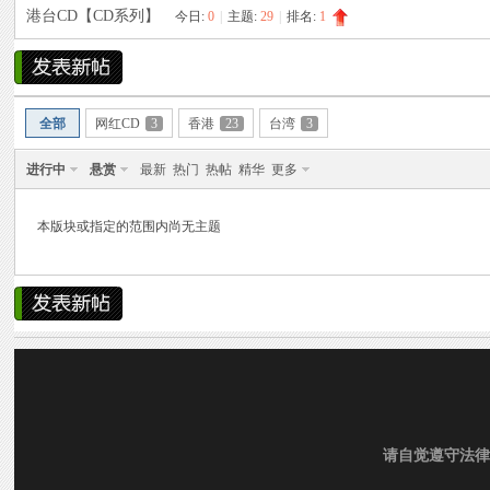
港台CD【CD系列】
今日:
0
|
主题:
29
|
排名:
1
雨中邂逅美人笑，花颜如露醉心间。
霏霏细雨湿樱唇，美人微笑照晚云。
烟
»
›
›
柳袖轻舞如飞燕，雨中美人恋长衫。
全部
网红CD
3
香港
23
台湾
3
纤腰映雨光瑞瑞，美人淡妆染花堆。
进行中
悬赏
最新
热门
热帖
精华
更多
美人在雨中舞翩翩，如花洒泪映窗前。
本版块或指定的范围内尚无主题
雨
请自觉遵守法律