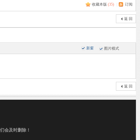
收藏本版
(
35
)
|
订阅
返 回
新窗
图片模式
返 回
们会及时删除！