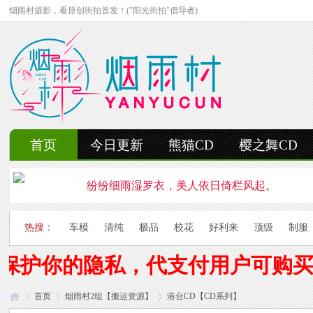
烟雨村摄影，看原创街拍首发！("阳光街拍"倡导者)
首页
今日更新
熊猫CD
樱之舞CD
纷纷细雨湿罗衣，美人依日倚栏风起。
轻抚细雨洒红楼，美人徐步舞花楸。
热搜：
车模
清纯
极品
校花
好利来
顶级
制服
雨中美人独立峰，青丝湿透泪痕浓。
保护你的隐私，代支付用户可购买
妍姿如水舞雨涵，美人翩然走湖畔。
首页
烟雨村2组【搬运资源】
风雨中的美人啊，纤腰若素玉，乱发似云烟。
港台CD【CD系列】