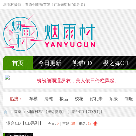
烟雨村摄影，看原创街拍首发！("阳光街拍"倡导者)
首页
今日更新
熊猫CD
樱之舞CD
纷纷细雨湿罗衣，美人依日倚栏风起。
轻抚细雨洒红楼，美人徐步舞花楸。
热搜：
车模
清纯
极品
校花
好利来
顶级
制服
雨中美人独立峰，青丝湿透泪痕浓。
首页
烟雨村2组【搬运资源】
港台CD【CD系列】
妍姿如水舞雨涵，美人翩然走湖畔。
港台CD【CD系列】
今日:
0
|
主题:
29
|
排名:
13
风雨中的美人啊，纤腰若素玉，乱发似云烟。