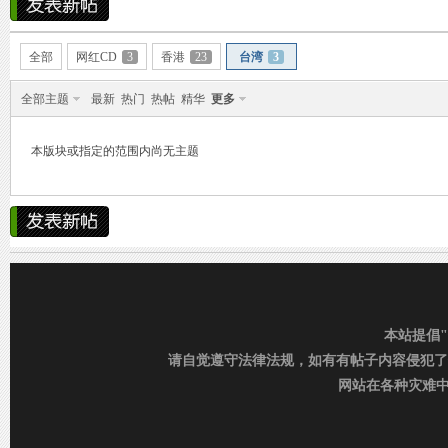
烟
»
›
›
雨中邂逅美人笑，花颜如露醉心间。
霏霏细雨湿樱唇，美人微笑照晚云。
全部
网红CD
3
香港
23
台湾
3
柳袖轻舞如飞燕，雨中美人恋长衫。
全部主题
最新
热门
热帖
精华
更多
纤腰映雨光瑞瑞，美人淡妆染花堆。
本版块或指定的范围内尚无主题
美人在雨中舞翩翩，如花洒泪映窗前。
雨
本站提倡
请自觉遵守法律法规，如有有帖子内容侵犯了
网站在各种灾难中运行
村