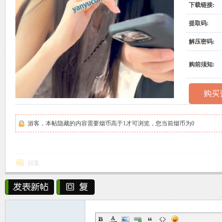
下载链接:
村
提取码:
解压密码:
购前须知:
购买
原
游客，本帖隐藏的内容需要烟币高于1才可浏览，您当前烟币为0
回复
创