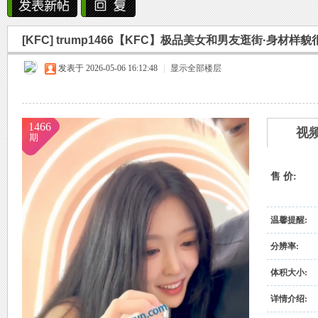
雨中邂逅美人笑，花颜如露醉心间。
[KFC]
trump1466【KFC】极品美女和男友逛街·身材样
霏霏细雨湿樱唇，美人微笑照晚云。
烟
»
›
›
›
发表于 2026-05-06 16:12:48
柳袖轻舞如飞燕，雨中美人恋长衫。
|
显示全部楼层
纤腰映雨光瑞瑞，美人淡妆染花堆。
美人在雨中舞翩翩，如花洒泪映窗前。
1466
视
期
售 价:
雨
温馨提醒:
分辨率:
体积大小:
详情介绍: