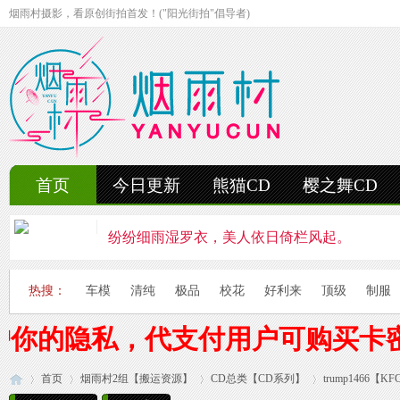
烟雨村摄影，看原创街拍首发！("阳光街拍"倡导者)
首页
今日更新
熊猫CD
樱之舞CD
纷纷细雨湿罗衣，美人依日倚栏风起。
轻抚细雨洒红楼，美人徐步舞花楸。
热搜：
车模
清纯
极品
校花
好利来
顶级
制服
雨中美人独立峰，青丝湿透泪痕浓。
护你的隐私，代支付用户可购买卡
妍姿如水舞雨涵，美人翩然走湖畔。
首页
烟雨村2组【搬运资源】
风雨中的美人啊，纤腰若素玉，乱发似云烟。
CD总类【CD系列】
trump1466