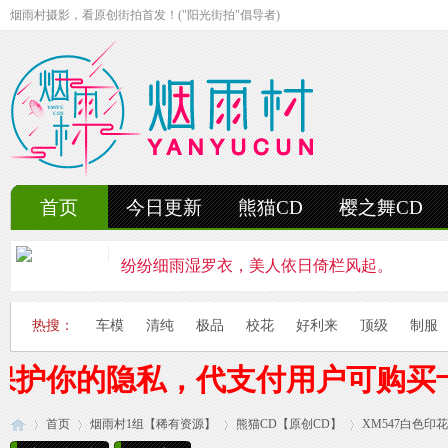
烟雨村摄影，看原创街拍首发！("阳光街拍"倡导者)
首页
今日更新
熊猫CD
樱之舞CD
纷纷细雨湿罗衣，美人依日倚栏风起。
轻抚细雨洒红楼，美人徐步舞花楸。
热搜：
车模
清纯
极品
校花
好利来
顶级
制服
雨中美人独立峰，青丝湿透泪痕浓。
保护你的隐私，代支付用户可购买
妍姿如水舞雨涵，美人翩然走湖畔。
首页
烟雨村1组【稀有资源】
风雨中的美人啊，纤腰若素玉，乱发似云烟。
熊猫CD【原创CD】
XM547白色印