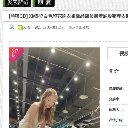
雨中邂逅美人笑，花颜如露醉心间。
[熊猫CD]
XM547白色印花连衣裙极品店员撅着屁股整理衣
霏霏细雨湿樱唇，美人微笑照晚云。
烟
»
›
›
›
发表于 2026-05-30 08:15:19
柳袖轻舞如飞燕，雨中美人恋长衫。
|
显示全部楼层
纤腰映雨光瑞瑞，美人淡妆染花堆。
美人在雨中舞翩翩，如花洒泪映窗前。
547
视
期
售 价:
雨
温馨提醒:
分辨率:
体积大小:
详情介绍: