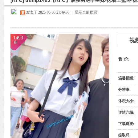
[KFC]
trump1493【KFC】油腻男泡学生妹·摁墙上壁咚
烟
»
›
›
›
雨中邂逅美人笑，花颜如露醉心间。
发表于 2026-06-03 21:49:36
|
显示全部楼层
霏霏细雨湿樱唇，美人微笑照晚云。
柳袖轻舞如飞燕，雨中美人恋长衫。
1493
视
纤腰映雨光瑞瑞，美人淡妆染花堆。
期
美人在雨中舞翩翩，如花洒泪映窗前。
售 价:
雨
温馨提醒:
分辨率:
体积大小:
详情介绍:
下载链接:
村
提取码: