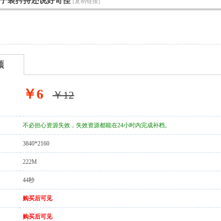
·妹子装矜持还说好奇怪
[复制链接]
频
￥6
￥12
不必担心资源失效，失效资源都能在24小时内完成补档。
3840*2160
222M
44秒
购买后可见
购买后可见