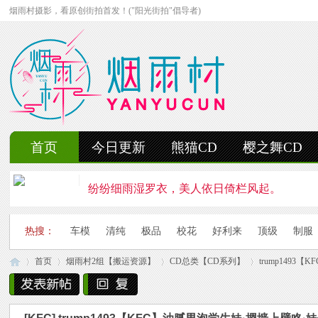
烟雨村摄影，看原创街拍首发！("阳光街拍"倡导者)
首页
今日更新
熊猫CD
樱之舞CD
纷纷细雨湿罗衣，美人依日倚栏风起。
轻抚细雨洒红楼，美人徐步舞花楸。
热搜：
车模
清纯
极品
校花
好利来
顶级
制服
雨中美人独立峰，青丝湿透泪痕浓。
首页
烟雨村2组【搬运资源】
CD总类【CD系列】
trump1493
妍姿如水舞雨涵，美人翩然走湖畔。
风雨中的美人啊，纤腰若素玉，乱发似云烟。