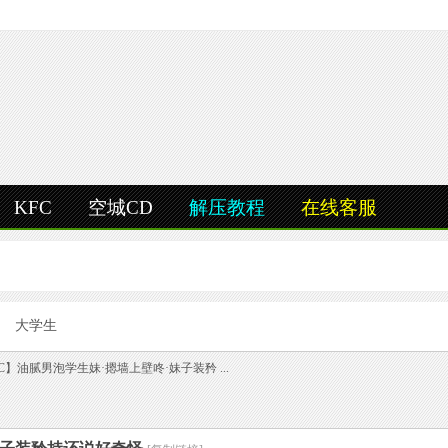
KFC
空城CD
解压教程
在线客服
大学生
【KFC】油腻男泡学生妹·摁墙上壁咚·妹子装矜 ...